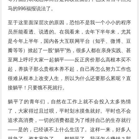
马的996福报说法了。
至于这里面深层次的原因，恐怕不是我一个小小的程序
员所能看透、说透的。在我看来，去年下半年来，尤其
是今年上半年，国内各大互联网平台（知乎、微博、豆
瓣等等）掀起了一股“躺平”热，很多人都在亲身实践、甚
至网上呼吁大家一起躺平——反正房价那么高根本买不
起，养孩子那么贵根本养不起，自己再怎么努力工作也
很难从根本上改变人生，所以为什么还要那么累呢？直
接躺平！只要饿不死就行。
躺平了的青年们，自然在工作上就不会投入太多热情
了，大家得过且过呗，平时划水摸鱼就好。平时也不会
追求高消费，一切的消费都是为了维持自己的生存就行
——是的，已经谈不上什么生活了。这样一来，好多人
就急了，资本家急了——都躺平了，我还怎么赚钱？郭