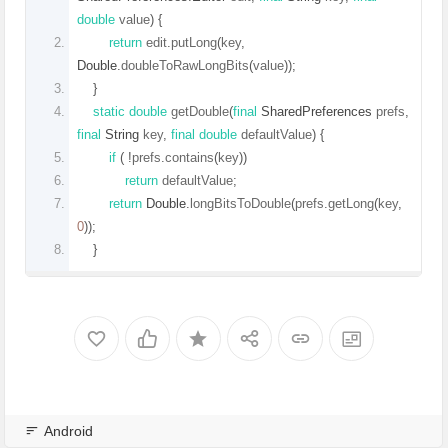
double
 value
)
{
return
 edit
.
putLong
(
key
,
Double
.
doubleToRawLongBits
(
value
));
}
static
double
 getDouble
(
final
SharedPreferences
 prefs
,
final
String
 key
,
final
double
 defaultValue
)
{
if
(
!
prefs
.
contains
(
key
))
return
 defaultValue
;
return
Double
.
longBitsToDouble
(
prefs
.
getLong
(
key
,
0
));
}
Android